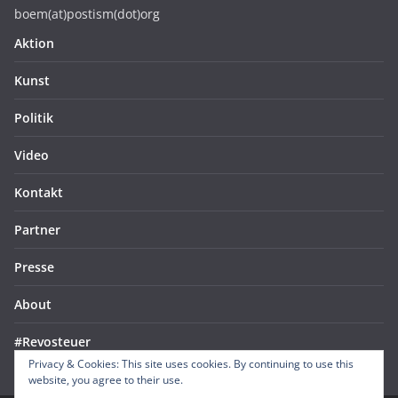
boem(at)postism(dot)org
Aktion
Kunst
Politik
Video
Kontakt
Partner
Presse
About
#Revosteuer
Privacy & Cookies: This site uses cookies. By continuing to use this
website, you agree to their use.