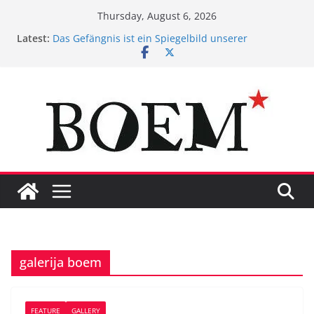
Skip
Thursday, August 6, 2026
to
Latest:
Das Gefängnis ist ein Spiegelbild unserer
content
Gesellschaft
Union für die Rechte von Gefangenen gegründet
Gedanken eines Gefangenen zum
Maßnahmenvollzug
BOEM* presents Uploaded!
Suizid in Stein. #ggbo
galerija boem
FEATURE
GALLERY