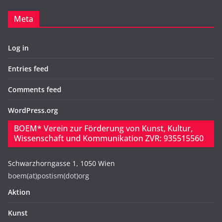
Meta
Log in
Entries feed
Comments feed
WordPress.org
BOEM* Verein zur Förderung von Kunst, Kultur,
Wissenschaft und Kommunikation ZVR: 935515560
Schwarzhorngasse 1, 1050 Wien
boem(at)postism(dot)org
Aktion
Kunst