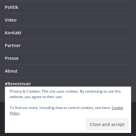
Politik
Video
Kontakt
Partner
Presse
About
#Revosteuer
Privacy & Cookies: This site uses cookies. By continuing to use this
website, you agree to their use.
To find out more, including how to control cookies, see here:
Cookie
Policy
Copyright © 2026
boem*
. All rights reserved.
Theme:
ColorMag
by ThemeGrill. Powered by
WordPress
.