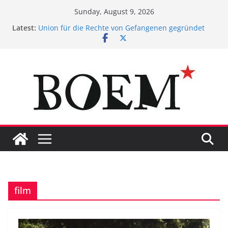
Skip
Sunday, August 9, 2026
to
Latest:
Union für die Rechte von Gefangenen gegründet
content
Gedanken eines Gefangenen zum
Maßnahmenvollzug
BOEM* presents Uploaded!
Suizid in Stein. #ggbo
Das Gefängnis ist ein Spiegelbild unserer
Gesellschaft
film